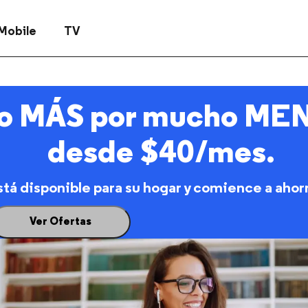
Mobile
TV
 MÁS por mucho MENO
desde $40/mes.
stá disponible para su hogar y comience a ahor