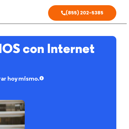
(855) 202-5385
S con Internet
rar hoy mismo.