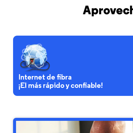
Aproveche
Internet de fibra
¡El más rápido y confiable!