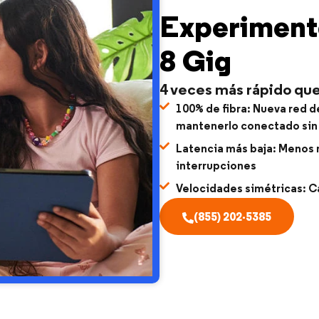
Experimente
8 Gig
4 veces más rápido que
100% de fibra:
Nueva red de
mantenerlo conectado sin 
Latencia más baja:
Menos r
interrupciones
Velocidades simétricas:
Ca
(855) 202-5385